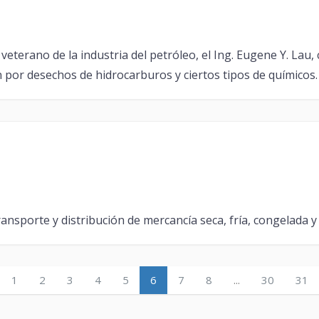
eterano de la industria del petróleo, el Ing. Eugene Y. Lau, 
 por desechos de hidrocarburos y ciertos tipos de químicos.
transporte y distribución de mercancía seca, fría, congelad
1
2
3
4
5
6
7
8
...
30
31